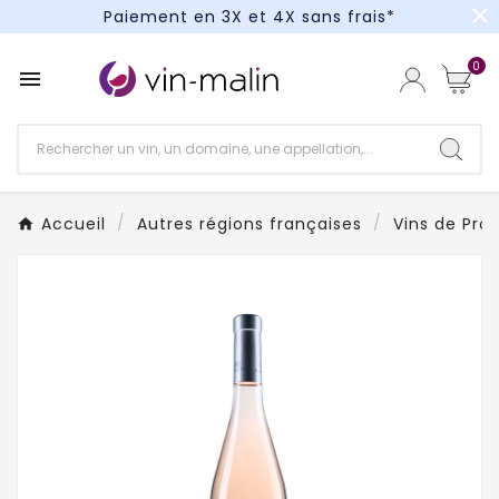
close
Paiement en 3X et 4X sans frais*
Un kit cocktail à gagner : tentez votre chance !
0

Paiement en 3X et 4X sans frais*
Accueil
Autres régions françaises
Vins de Pro