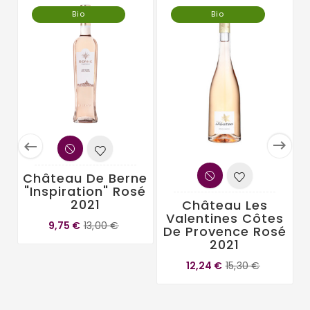
Bio
Bio


Château De Berne
"Inspiration" Rosé
2021
Château Les
Valentines Côtes
9,75 €
13,00 €
De Provence Rosé
2021
12,24 €
15,30 €