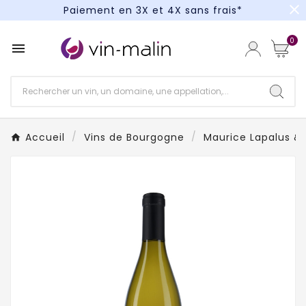
close
Paiement en 3X et 4X sans frais*
Un kit cocktail à gagner : tentez votre chance !
0

Paiement en 3X et 4X sans frais*
Accueil
Vins de Bourgogne
Maurice Lapalus & F