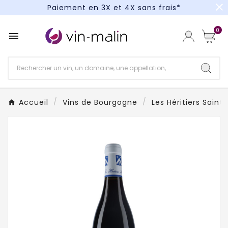
close
Paiement en 3X et 4X sans frais*
Un kit cocktail à gagner : tentez votre chance !
0

Paiement en 3X et 4X sans frais*
Accueil
Vins de Bourgogne
Les Héritiers Saint