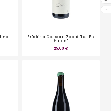


Alma
Frédéric Cossard Zapoï "Les En
Hauts"
25,00 €