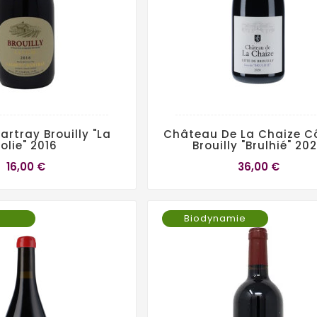
artray Brouilly "La
Château De La Chaize C
olie" 2016
Brouilly "Brulhié" 20
16,00 €
36,00 €
Biodynamie