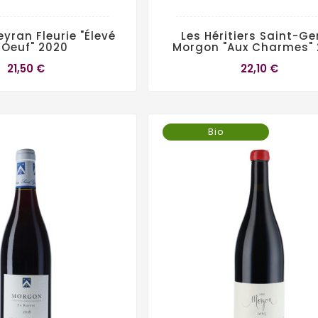
yran Fleurie "élevé
Les Héritiers Saint-G
 Oeuf" 2020
Morgon "Aux Charmes"
21,50 €
22,10 €
Bio