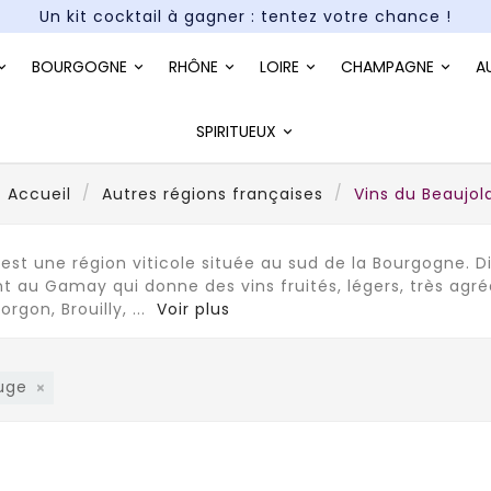
Paiement en 3X et 4X sans frais*
Un kit cocktail à gagner : tentez votre chance !
BOURGOGNE
RHÔNE
LOIRE
CHAMPAGNE
A
Paiement en 3X et 4X sans frais*
SPIRITUEUX
Accueil
Autres régions françaises
Vins du Beaujola
 est une région viticole située au sud de la Bourgogne.
t au Gamay qui donne des vins fruités, légers, très ag
orgon, Brouilly,
...
Voir plus
ouge