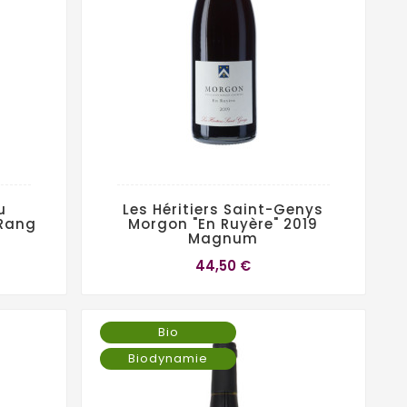
u
Les Héritiers Saint-Genys
 Rang
Morgon "En Ruyère" 2019
Magnum
44,50 €
Bio
Biodynamie