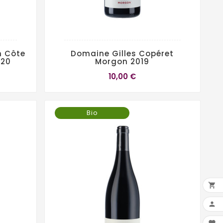
n Côte
Domaine Gilles Copéret
020
Morgon 2019
10,00 €
Bio

