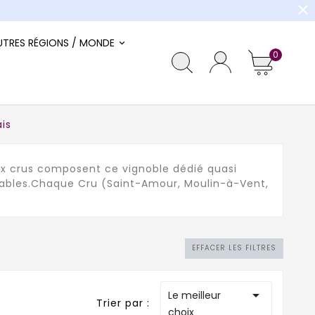
close
UTRES RÉGIONS / MONDE
0
is
 Dix crus composent ce vignoble dédié quasi
réables.Chaque Cru (Saint-Amour, Moulin-à-Vent,
EFFACER LES FILTRES

Le meilleur
Trier par :
choix