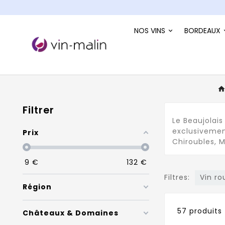
NOS VINS
BORDEAUX
Filtrer
Le Beaujolais
exclusivemen
Prix
Chiroubles, M
9
€
132
€
Filtres:
Vin r
Région
57 produits
Châteaux & Domaines