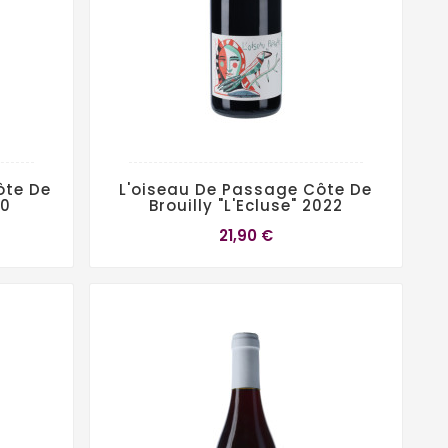
ôte De
L'oiseau De Passage Côte De
20
Brouilly "L'Ecluse" 2022
21,90 €