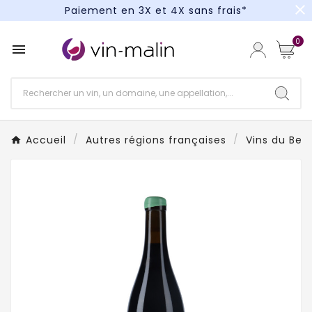
close
Paiement en 3X et 4X sans frais*
Un kit cocktail à gagner : tentez votre chance !
0

Paiement en 3X et 4X sans frais*
Accueil
Autres régions françaises
Vins du Beau