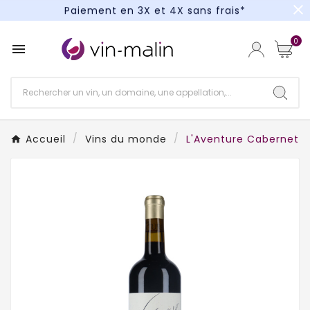
close
Paiement en 3X et 4X sans frais*
Un kit cocktail à gagner : tentez votre chance !
0

Paiement en 3X et 4X sans frais*
Accueil
Vins du monde
L'Aventure Cabernet 