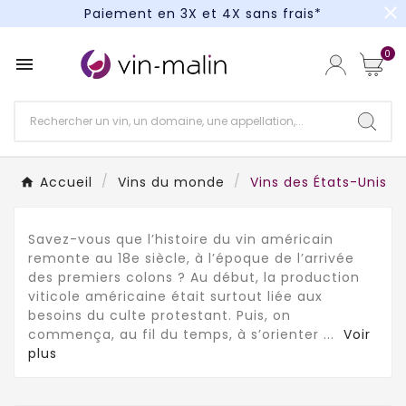
close
Paiement en 3X et 4X sans frais*
Un kit cocktail à gagner : tentez votre chance !
0

Paiement en 3X et 4X sans frais*
Accueil
Vins du monde
Vins des États-Unis
Savez-vous que l’histoire du vin américain
remonte au 18e siècle, à l’époque de l’arrivée
des premiers colons ? Au début, la production
viticole américaine était surtout liée aux
besoins du culte protestant. Puis, on
commença, au fil du temps, à s’orienter
...
Voir
plus