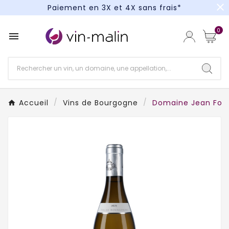
close
Paiement en 3X et 4X sans frais*
Un kit cocktail à gagner : tentez votre chance !
0

Paiement en 3X et 4X sans frais*
Accueil
Vins de Bourgogne
Domaine Jean Four