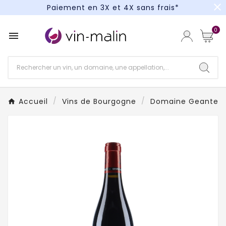
close
Paiement en 3X et 4X sans frais*
Un kit cocktail à gagner : tentez votre chance !
0

Paiement en 3X et 4X sans frais*
Accueil
Vins de Bourgogne
Domaine Geantet-