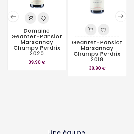


Domaine
Geantet-Pansiot
Marsannay
Geantet-Pansiot
Champs Perdrix
Marsannay
2020
Champs Perdrix
2018
D
39,90 €
39,90 €
Une équipe