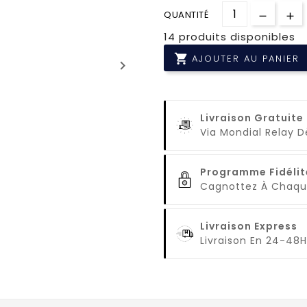
QUANTITÉ
14 produits disponibles

AJOUTER AU PANIER
keyboard_arrow_right
Livraison Gratuite
Via Mondial Relay 
Programme Fidélit
Cagnottez À Cha
Livraison Express
Livraison En 24-48H