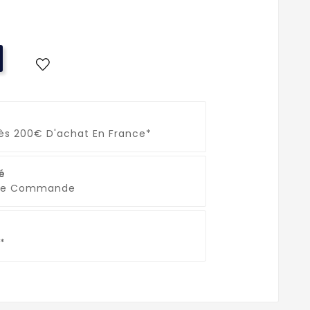
Dès 200€ D'achat En France*
é
que Commande
*