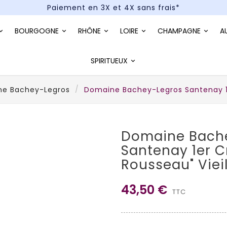
Paiement en 3X et 4X sans frais*
Un kit cocktail à gagner : tentez votre chance !
BOURGOGNE
RHÔNE
LOIRE
CHAMPAGNE
A
Paiement en 3X et 4X sans frais*
SPIRITUEUX
e Bachey-Legros
Domaine Bachey-Legros Santenay 1er
Domaine Bach
Santenay 1er C
Rousseau" Viei
43,50 €
TTC