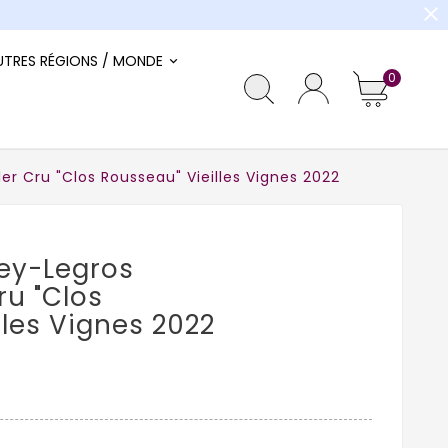
close
UTRES RÉGIONS / MONDE
0
 Cru "Clos Rousseau" Vieilles Vignes 2022
ey-Legros
ru "Clos
lles Vignes 2022