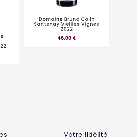
Domaine Bruno Colin
Santenay Vieilles Vignes
2022
ls
D
46,00 €
Sa
022
tes
Votre fidélité