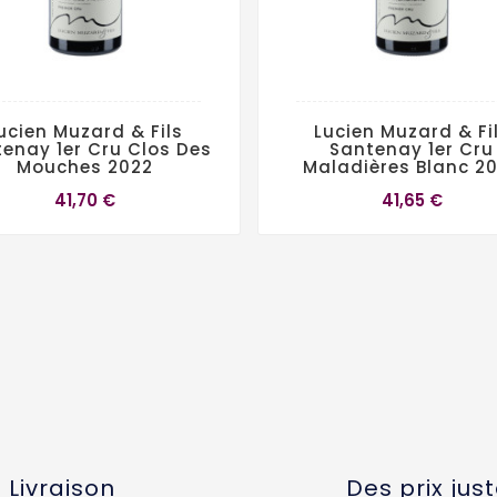
ucien Muzard & Fils
Lucien Muzard & Fi
enay 1er Cru Clos Des
Santenay 1er Cru
Mouches 2022
Maladières Blanc 2
41,70 €
41,65 €
Livraison
Des prix jus