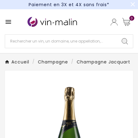
close
Un kit cocktail à gagner : tentez votre chance !
Paiement en 3X et 4X sans frais*
0

Accueil
Champagne
Champagne Jacquart