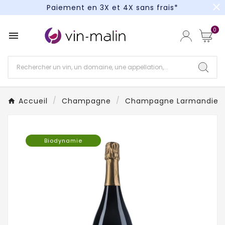
close
Paiement en 3X et 4X sans frais*
Un kit cocktail à gagner : tentez votre chance !
0

Paiement en 3X et 4X sans frais*
Accueil
Champagne
Champagne Larmandier-
Biodynamie