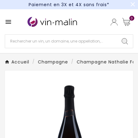
close
Paiement en 3X et 4X sans frais*
Un kit cocktail à gagner : tentez votre chance !
0

Paiement en 3X et 4X sans frais*
Accueil
Champagne
Champagne Nathalie Fa