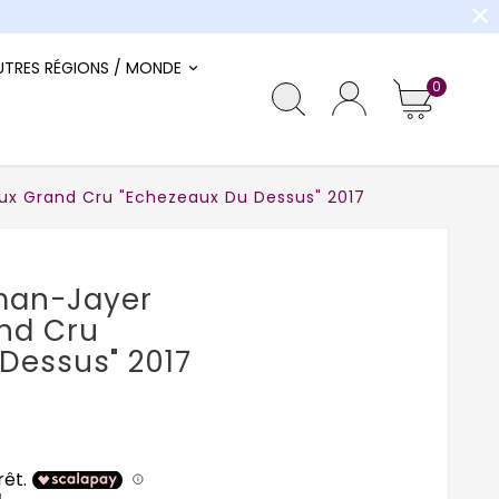
close
UTRES RÉGIONS / MONDE
0
x Grand Cru "Echezeaux Du Dessus" 2017
man-Jayer
nd Cru
Dessus" 2017