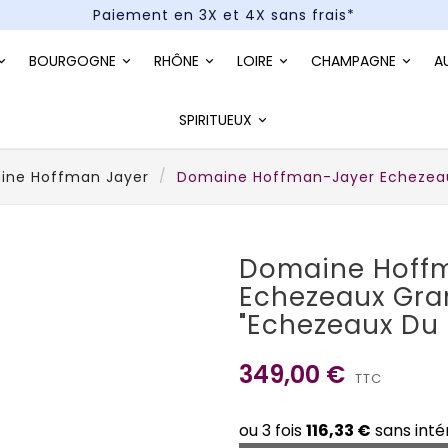
Paiement en 3X et 4X sans frais*
Un kit cocktail à gagner : tentez votre chance !
BOURGOGNE
RHÔNE
LOIRE
CHAMPAGNE
A
Paiement en 3X et 4X sans frais*
SPIRITUEUX
ine Hoffman Jayer
Domaine Hoffman-Jayer Echezeau
Domaine Hoff
Echezeaux Gra
"Echezeaux Du 
349,00 €
TTC