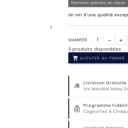
Derniers articles en stock
Un vin d'une qualité excep
keyboard_arrow_right
QUANTITÉ
3 produits disponibles

AJOUTER AU PANIER
Livraison Gratuite
Via Mondial Relay 
Programme Fidélit
Cagnottez À Cha
Livraison Express