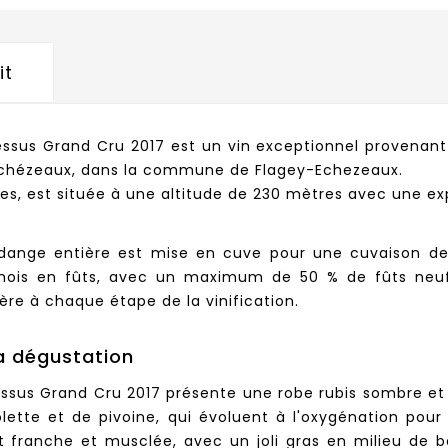
it
sus Grand Cru 2017 est un vin exceptionnel provenant d
 Echézeaux, dans la commune de Flagey-Echezeaux.
res, est située à une altitude de 230 mètres avec une exp
dange entière est mise en cuve pour une cuvaison de 
ois en fûts, avec un maximum de 50 % de fûts neufs
ière à chaque étape de la vinification.
a dégustation
us Grand Cru 2017 présente une robe rubis sombre et d
olette et de pivoine, qui évoluent à l'oxygénation pou
t franche et musclée, avec un joli gras en milieu de