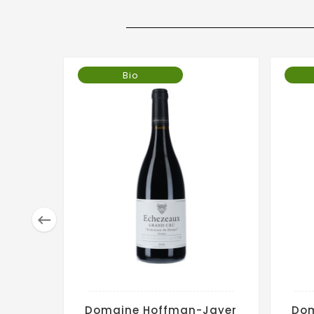
Bio

Domaine Hoffman-Jayer
Dom