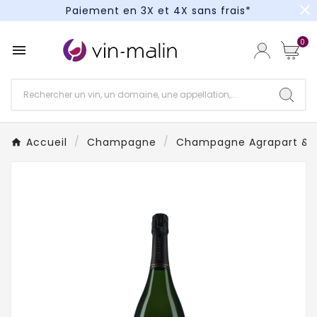
close
Paiement en 3X et 4X sans frais*
Un kit cocktail à gagner : tentez votre chance !
0

Paiement en 3X et 4X sans frais*
Accueil
Champagne
Champagne Agrapart & F