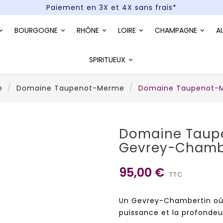
Paiement en 3X et 4X sans frais*
Un kit cocktail à gagner : tentez votre chance !
BOURGOGNE
RHÔNE
LOIRE
CHAMPAGNE
A
Paiement en 3X et 4X sans frais*
SPIRITUEUX
e
Domaine Taupenot-Merme
Domaine Taupenot-M
Domaine Taup
Gevrey-Chambe
95,00 €
TTC
Un Gevrey-Chambertin où l
puissance et la profondeur