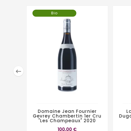
Bio

Domaine Jean Fournier
L
Gevrey Chambertin 1er Cru
Duga
"Les Champeaux" 2020
100,00 €