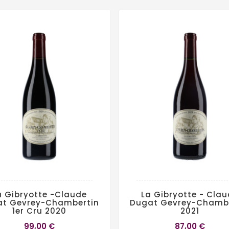
a Gibryotte -Claude
La Gibryotte - Cla
t Gevrey-Chambertin
Dugat Gevrey-Chamb
1er Cru 2020
2021
99,00 €
87,00 €