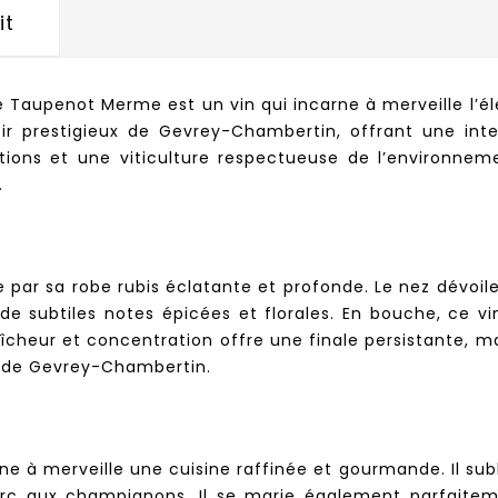
it
Taupenot Merme est un vin qui incarne à merveille l’élé
roir prestigieux de Gevrey-Chambertin, offrant une inte
ations et une viticulture respectueuse de l’environneme
.
par sa robe rubis éclatante et profonde. Le nez dévoil
e subtiles notes épicées et florales. En bouche, ce vi
raîcheur et concentration offre une finale persistante,
l de Gevrey-Chambertin.
 merveille une cuisine raffinée et gourmande. Il sub
porc aux champignons. Il se marie également parfait