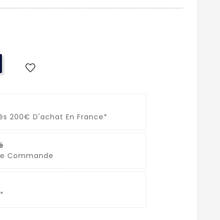
Dès 200€ D'achat En France*
é
que Commande
*