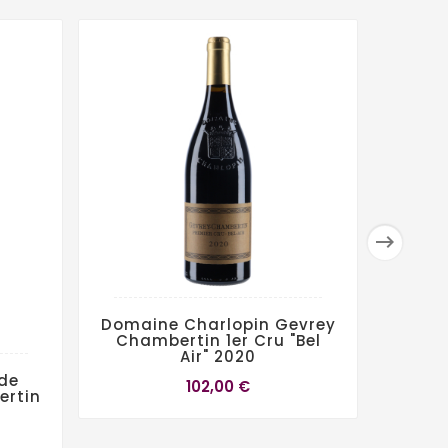

Domaine Charlopin Gevrey
Chambertin 1er Cru "Bel
Air" 2020
ude
D
102,00 €
ertin
Gev
C