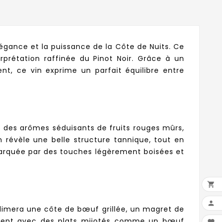
gance et la puissance de la Côte de Nuits. Ce
rprétation raffinée du Pinot Noir. Grâce à un
nt, ce vin exprime un parfait équilibre entre
e des arômes séduisants de fruits rouges mûrs,
n révèle une belle structure tannique, tout en
 marquée par des touches légèrement boisées et


limera une côte de bœuf grillée, un magret de
ement avec des plats mijotés comme un bœuf