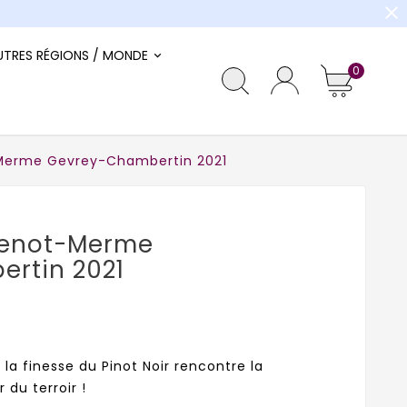
close
UTRES RÉGIONS / MONDE
0
erme Gevrey-Chambertin 2021
enot-Merme
rtin 2021
a finesse du Pinot Noir rencontre la
 du terroir !