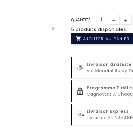
QUANTITÉ
keyboard_arrow_right
5 produits disponibles

AJOUTER AU PANIER
Livraison Gratuite
Via Mondial Relay 
Programme Fidélit
Cagnottez À Cha
Livraison Express
Livraison En 24-48H