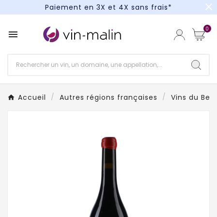
close
Paiement en 3X et 4X sans frais*
Un kit cocktail à gagner : tentez votre chance !
0

Paiement en 3X et 4X sans frais*
Accueil
Autres régions françaises
Vins du Beau