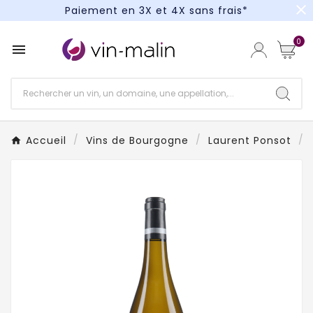
close
Paiement en 3X et 4X sans frais*
Un kit cocktail à gagner : tentez votre chance !
0

Paiement en 3X et 4X sans frais*
Accueil
Vins de Bourgogne
Laurent Ponsot