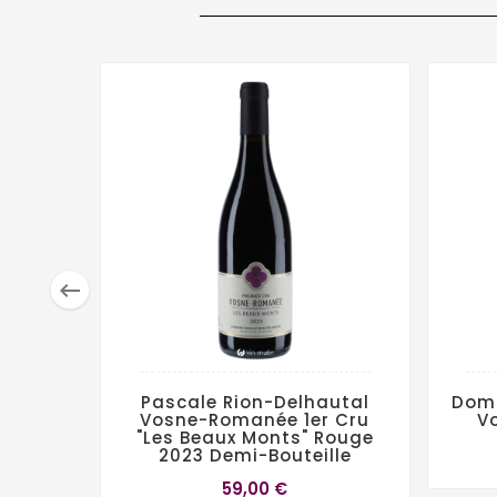

Pascale Rion-Delhautal
Doma
Vosne-Romanée 1er Cru
V
"Les Beaux Monts" Rouge
2023 Demi-Bouteille
59,00 €