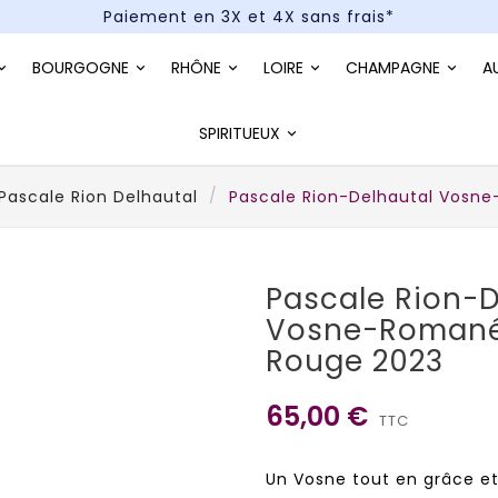
Paiement en 3X et 4X sans frais*
Un kit cocktail à gagner : tentez votre chance !
BOURGOGNE
RHÔNE
LOIRE
CHAMPAGNE
A
Paiement en 3X et 4X sans frais*
SPIRITUEUX
Pascale Rion Delhautal
Pascale Rion-Delhautal Vosne
Pascale Rion-D
Vosne-Romanée 
Rouge 2023
65,00 €
TTC
Un Vosne tout en grâce et 