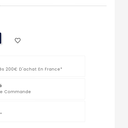
Dès 200€ D'achat En France*
é
que Commande
*