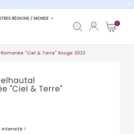
close
UTRES RÉGIONS / MONDE
0
-Romanée "Ciel & Terre" Rouge 2023
elhautal
"Ciel & Terre"
intensité !