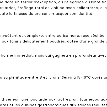
dans un terroir d’exception, où l’élégance du Pinot No
i strict, éraflage total et vinifiée avec délicatesse, e
oute la finesse du cru sans masquer son identité.
envoûtant et complexe, entre cerise noire, rose séchée,
, aux tanins délicatement poudrés, dotée d’une grande p
 charme immédiat, mais qui gagnera en profondeur avec
ra sa plénitude entre 8 et 15 ans. Servir à 15-16°C après
nd veneur, une poularde aux truffes, un tournedos aux
 fêtes et les cuisines gastronomiques aux sauces réduites