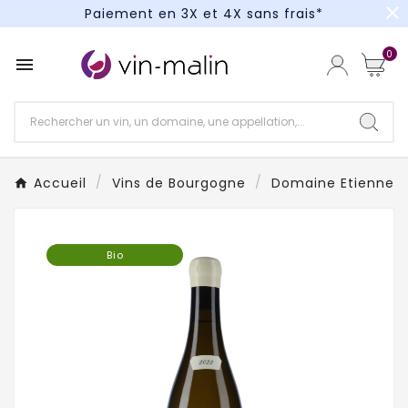
close
Paiement en 3X et 4X sans frais*
Un kit cocktail à gagner : tentez votre chance !
0

Paiement en 3X et 4X sans frais*
Accueil
Vins de Bourgogne
Domaine Etienne S
Bio