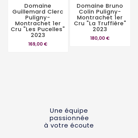
Domaine
Domaine Bruno
Guillemard Clerc
Colin Puligny-
Puligny-
Montrachet 1er
Montrachet 1er
Cru "La Truffière"
Cru "Les Pucelles"
2023
2023
C
180,00 €
169,00 €
Une équipe
passionnée
à votre écoute