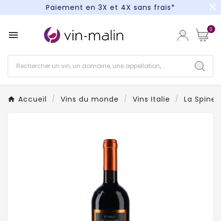
close
Paiement en 3X et 4X sans frais*
Un kit cocktail à gagner : tentez votre chance !
0

Paiement en 3X et 4X sans frais*
Accueil
Vins du monde
Vins Italie
La Spinet