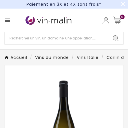
close
Paiement en 3X et 4X sans frais*
Un kit cocktail à gagner : tentez votre chance !
0

Paiement en 3X et 4X sans frais*
Accueil
Vins du monde
Vins Italie
Carlin de