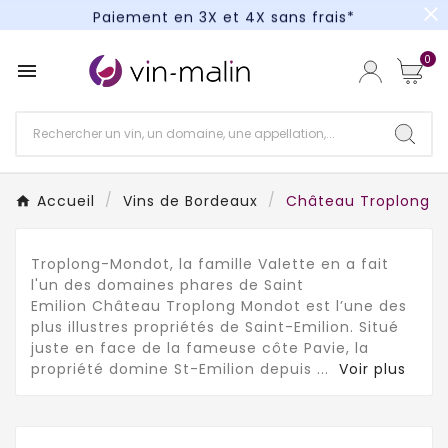
close
Paiement en 3X et 4X sans frais*
Un kit cocktail à gagner : tentez votre chance !
0

Paiement en 3X et 4X sans frais*
Accueil
Vins de Bordeaux
Château Troplong 
Troplong-Mondot, la famille Valette en a fait
l'un des domaines phares de Saint
Emilion Château Troplong Mondot est l’une des
plus illustres propriétés de Saint-Emilion. Situé
juste en face de la fameuse côte Pavie, la
propriété domine St-Emilion depuis
...
Voir plus