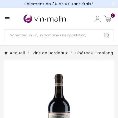
close
Paiement en 3X et 4X sans frais*
Un kit cocktail à gagner : tentez votre chance !
0

Paiement en 3X et 4X sans frais*
Accueil
Vins de Bordeaux
Château Troplong 