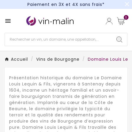
close
Paiement en 3X et 4X sans frais*
Un kit cocktail à gagner : tentez votre chance !
0

Paiement en 3X et 4X sans frais*
Accueil
Vins de Bourgogne
Domaine Louis Lequ
Présentation historique du domaine Le Domaine
Louis Lequin & Fils, vignerons à Santenay depuis
1604, incarne un héritage familial et un savoir-
faire bourguignon transmis de génération en
génération. Implanté au cœur de la Côte de
Beaune, le domaine privilégie la typicité du
terroir et la qualité des rendements pour
produire des vins de Bourgogne d’expression
pure. Domaine Louis Lequin & Fils travaille des