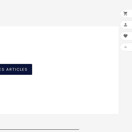




ES ARTICLES