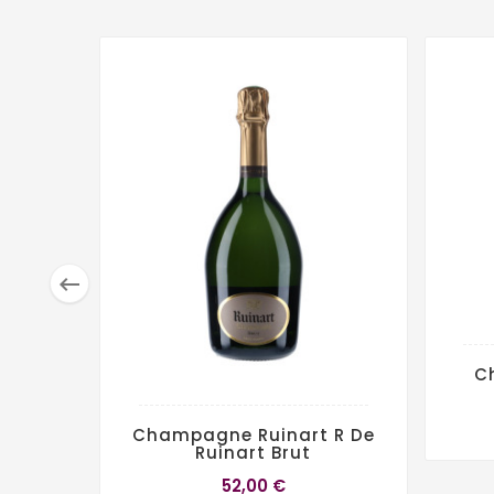

C
Champagne Ruinart R De
Ruinart Brut
52,00 €