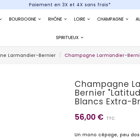
Paiement en 3X et 4X sans frais*
Un kit cocktail à gagner : tentez votre chance !
BOURGOGNE
RHÔNE
LOIRE
CHAMPAGNE
A
Paiement en 3X et 4X sans frais*
SPIRITUEUX
e Larmandier-Bernier
Champagne Larmandier-Bernier
Champagne La
Bernier "Latitu
Blancs Extra-B
56,00 €
TTC
Un mono cépage, peu dos