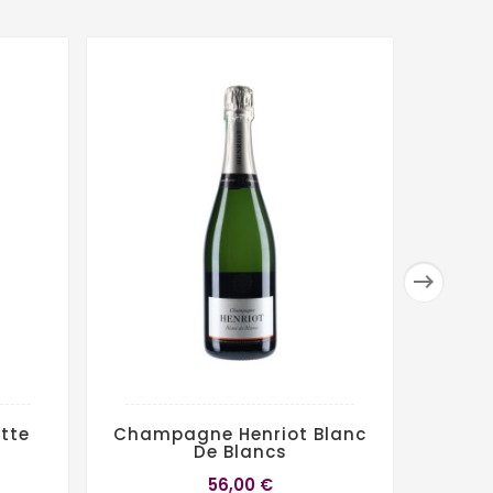

tte
Champagne Henriot Blanc
Ch
De Blancs
56,00 €