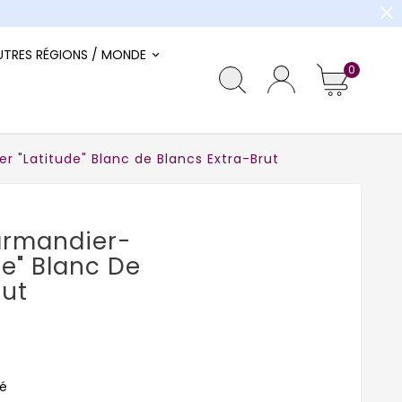
close
UTRES RÉGIONS / MONDE
0
 "Latitude" Blanc de Blancs Extra-Brut
rmandier-
de" Blanc De
rut
é