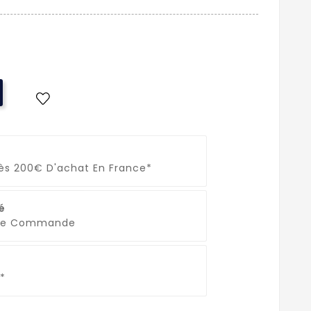
Dès 200€ D'achat En France*
é
que Commande
*