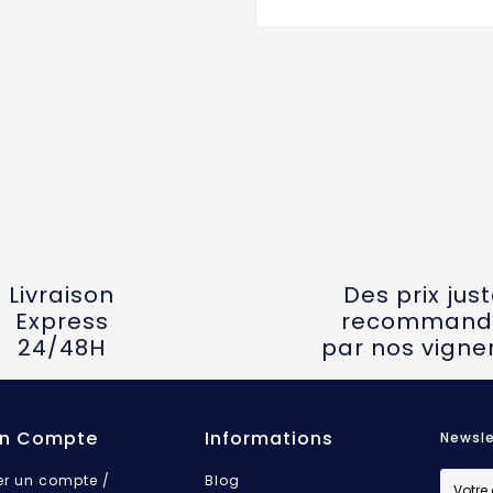
Livraison
Des prix jus
Express
recommand
24/48H
par nos vigne
n Compte
Informations
Newsle
er un compte /
Blog