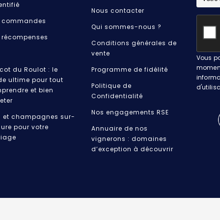
entifié
Nous contacter
 commandes
Qui sommes-nous ?
 récompenses
Conditions générales de
vente
Vous po
moment.
cot du Roulot : le
Programme de fidélité
informa
de ultime pour tout
Politique de
d'utilis
prendre et bien
Confidentialité
eter
Nos engagements RSE
s et champagnes sur-
ure pour votre
Annuaire de nos
iage
vignerons : domaines
d’exception à découvrir