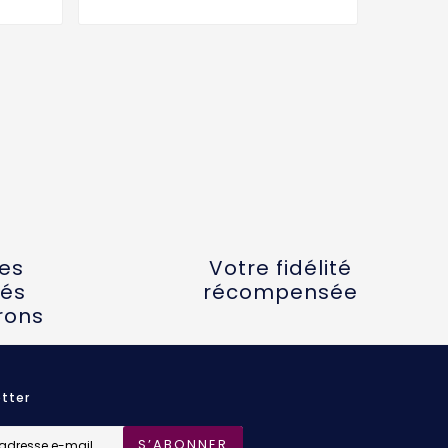
tes
Votre fidélité
és
récompensée
rons
tter
S’ABONNER