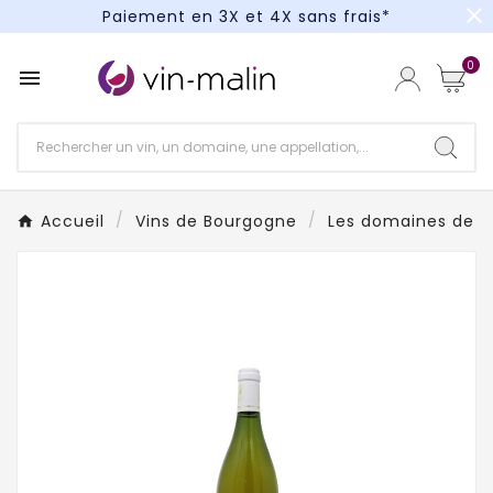
close
Paiement en 3X et 4X sans frais*
Un kit cocktail à gagner : tentez votre chance !
0

Paiement en 3X et 4X sans frais*
Accueil
Vins de Bourgogne
Les domaines de 