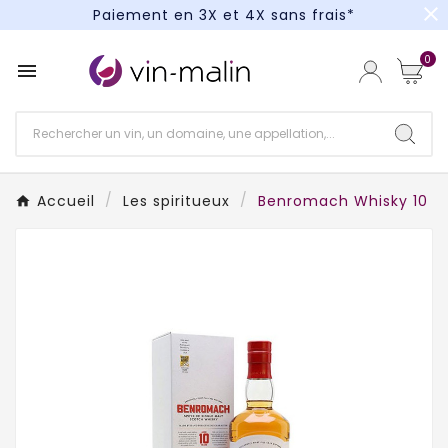
close
Paiement en 3X et 4X sans frais*
Un kit cocktail à gagner : tentez votre chance !
0

Paiement en 3X et 4X sans frais*
Accueil
Les spiritueux
Benromach Whisky 10 a