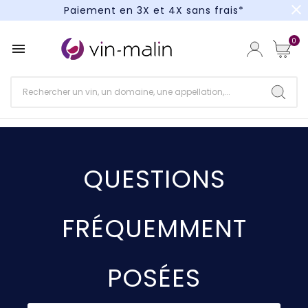
close
Paiement en 3X et 4X sans frais*
Un kit cocktail à gagner : tentez votre chance !
0

Paiement en 3X et 4X sans frais*
QUESTIONS
FRÉQUEMMENT
POSÉES