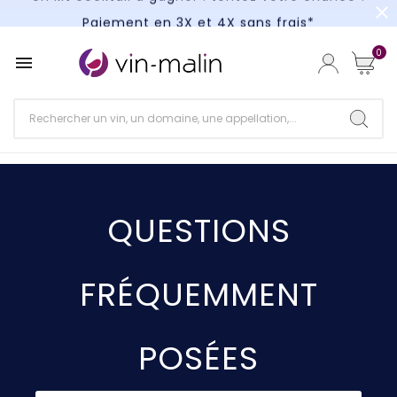
close
Paiement en 3X et 4X sans frais*
Un kit cocktail à gagner : tentez votre chance !
0

Paiement en 3X et 4X sans frais*
QUESTIONS
FRÉQUEMMENT
POSÉES