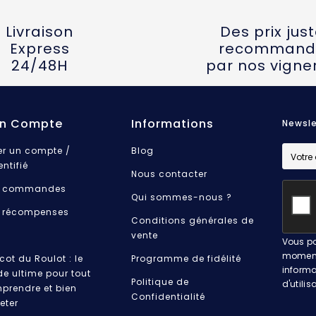
Livraison
Des prix jus
Express
recommand
24/48H
par nos vigne
n Compte
Informations
Newsle
er un compte /
Blog
entifié
Nous contacter
 commandes
Qui sommes-nous ?
 récompenses
Conditions générales de
vente
Vous po
moment.
cot du Roulot : le
Programme de fidélité
informa
de ultime pour tout
Politique de
d'utilis
prendre et bien
Confidentialité
eter