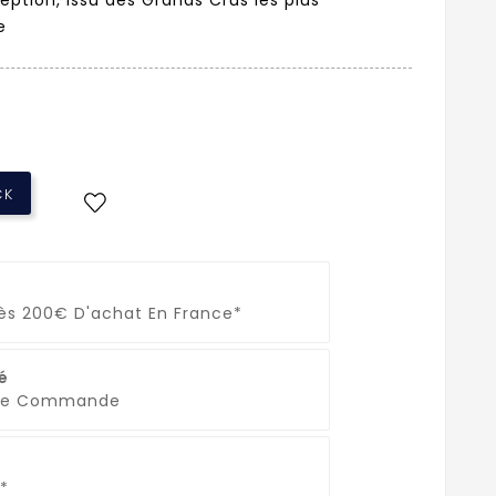
e
CK
Dès 200€ D'achat En France*
é
que Commande
*