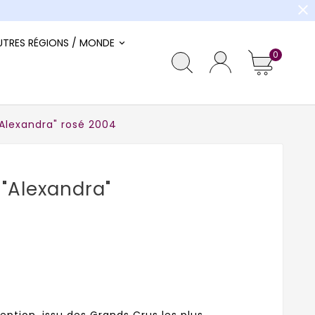
close
UTRES RÉGIONS / MONDE
0
"Alexandra" rosé 2004
 "Alexandra"
tion, issu des Grands Crus les plus