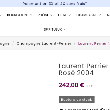
Paiement en 3X et 4X sans frais*
Un kit cocktail à gagner : tentez votre chance !
BOURGOGNE
RHÔNE
LOIRE
CHAMPAGNE
A
Paiement en 3X et 4X sans frais*
SPIRITUEUX
agne
Champagne Laurent-Perrier
Laurent Perrier 
Laurent Perrier
Rosé 2004
242,00 €
TTC
Rupture de stock
Un Champagne rosé d'excep