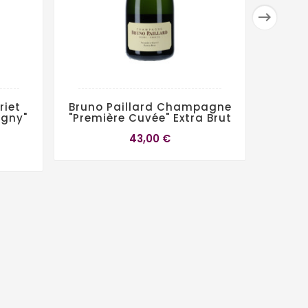

iet
Bruno Paillard Champagne
Cham
igny"
"Première Cuvée" Extra Brut
Berni
De
43,00 €