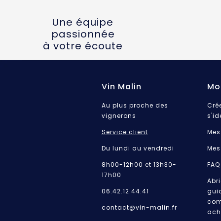
Une équipe
passionnée
à votre écoute
Vin Malin
Mo
Au plus proche des
Cré
vignerons
s'id
Service client
Mes
Du lundi au vendredi
Mes
8h00-12h00 et 13h30-
FAQ
17h00
Abri
06.42.12.44.41
gui
com
contact@vin-malin.fr
ach