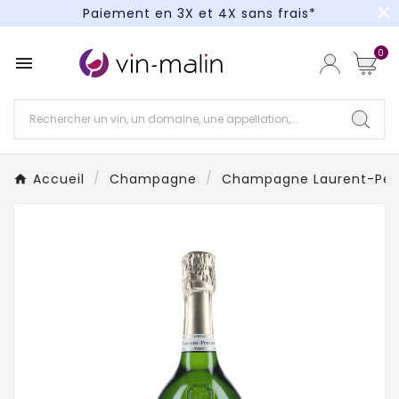
close
Paiement en 3X et 4X sans frais*
Un kit cocktail à gagner : tentez votre chance !
0

Paiement en 3X et 4X sans frais*
Accueil
Champagne
Champagne Laurent-Perr