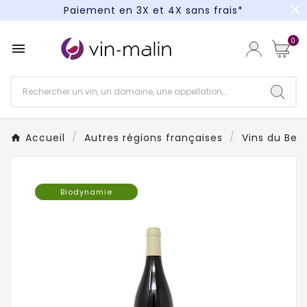
close
Paiement en 3X et 4X sans frais*
Un kit cocktail à gagner : tentez votre chance !
0

Paiement en 3X et 4X sans frais*
Accueil
Autres régions françaises
Vins du Beau
Biodynamie