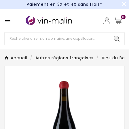
close
Paiement en 3X et 4X sans frais*
Un kit cocktail à gagner : tentez votre chance !
0

Paiement en 3X et 4X sans frais*
Accueil
Autres régions françaises
Vins du Beau