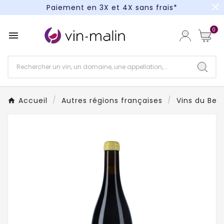
close
Paiement en 3X et 4X sans frais*
Un kit cocktail à gagner : tentez votre chance !
0

Paiement en 3X et 4X sans frais*
Accueil
Autres régions françaises
Vins du Beau