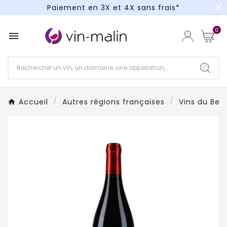
close
Paiement en 3X et 4X sans frais*
Un kit cocktail à gagner : tentez votre chance !
0

Paiement en 3X et 4X sans frais*
Accueil
Autres régions françaises
Vins du Beau