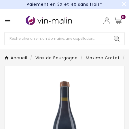
close
Paiement en 3X et 4X sans frais*
Un kit cocktail à gagner : tentez votre chance !
0

Paiement en 3X et 4X sans frais*
Accueil
Vins de Bourgogne
Maxime Crotet