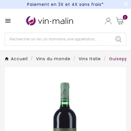
close
Paiement en 3X et 4X sans frais*
Un kit cocktail à gagner : tentez votre chance !
0

Paiement en 3X et 4X sans frais*
Accueil
Vins du monde
Vins Italie
Guiseppe 