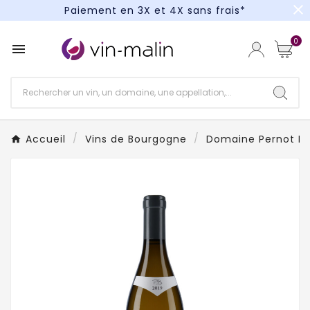
close
Paiement en 3X et 4X sans frais*
Un kit cocktail à gagner : tentez votre chance !
0

Paiement en 3X et 4X sans frais*
Accueil
Vins de Bourgogne
Domaine Pernot Be