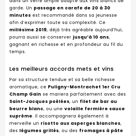
dans un verre ample adapté aux vins blancs de
garde. Un
passage en carafe de 20 à 30
minutes
est recommandé dans sa jeunesse
afin d’exprimer toute sa complexité. Ce
millésime 2019
, déjà très agréable aujourd’hui,
pourra aussi se conserver
jusqu’à 10 ans
,
gagnant en richesse et en profondeur au fil du
temps.
Les meilleurs accords mets et vins
Par sa structure tendue et sa belle richesse
aromatique, ce
Puligny-Montrachet 1er Cru
Champ Gain
se mariera parfaitement avec des
Saint-Jacques poêlées
, un
filet de bar au
beurre blanc
, ou une
volaille fermière sauce
suprême
. Il accompagnera également à
merveille un
risotto aux asperges blanches
,
des
légumes grillés
, ou des
fromages à pâte