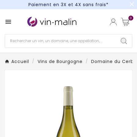
close
Paiement en 3X et 4X sans frais*
Un kit cocktail à gagner : tentez votre chance !
0

Paiement en 3X et 4X sans frais*
Accueil
Vins de Bourgogne
Domaine du Cerbe