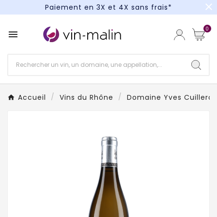
close
Paiement en 3X et 4X sans frais*
Un kit cocktail à gagner : tentez votre chance !
0

Paiement en 3X et 4X sans frais*
Accueil
Vins du Rhône
Domaine Yves Cuillero