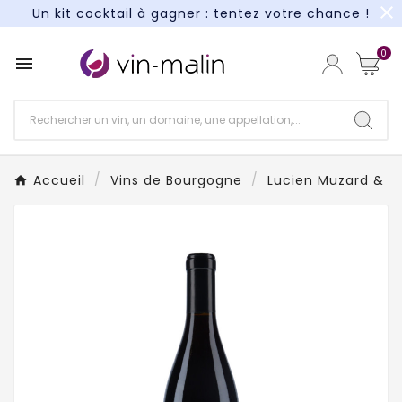
close
Paiement en 3X et 4X sans frais*
Un kit cocktail à gagner : tentez votre chance !
0

Paiement en 3X et 4X sans frais*
Accueil
Vins de Bourgogne
Lucien Muzard & Fi