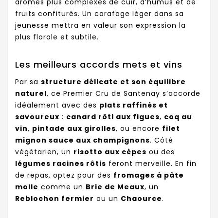
arômes plus complexes de cuir, d’humus et de
fruits confiturés. Un carafage léger dans sa
jeunesse mettra en valeur son expression la
plus florale et subtile.
Les meilleurs accords mets et vins
Par sa
structure délicate et son équilibre
naturel
, ce Premier Cru de Santenay s’accorde
idéalement avec des
plats raffinés et
savoureux
:
canard rôti aux figues
,
coq au
vin
,
pintade aux girolles
, ou encore
filet
mignon sauce aux champignons
. Côté
végétarien, un
risotto aux cèpes
ou des
légumes racines rôtis
feront merveille. En fin
de repas, optez pour des
fromages à pâte
molle
comme un
Brie de Meaux
, un
Reblochon fermier
ou un
Chaource
.