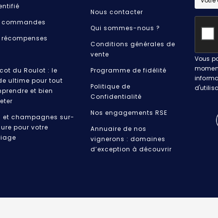
entifié
Nous contacter
 commandes
Qui sommes-nous ?
 récompenses
Conditions générales de
vente
Vous po
moment.
cot du Roulot : le
Programme de fidélité
informa
de ultime pour tout
Politique de
d'utilis
prendre et bien
Confidentialité
eter
Nos engagements RSE
s et champagnes sur-
ure pour votre
Annuaire de nos
iage
vignerons : domaines
d’exception à découvrir