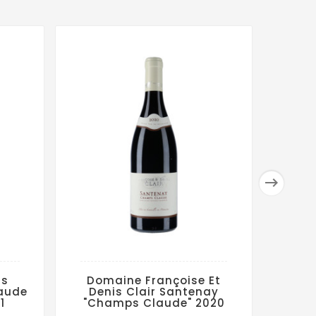

ls
Domaine Françoise Et
M
aude
Denis Clair Santenay
San
1
"Champs Claude" 2020