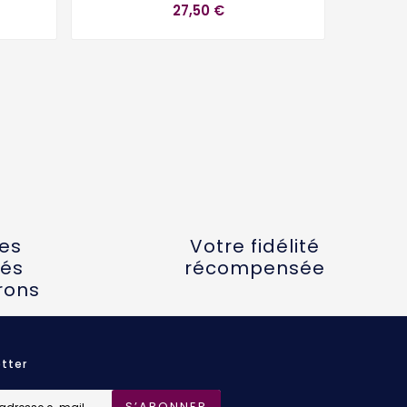
27,50 €
tes
Votre fidélité
és
récompensée
rons
tter
S’ABONNER