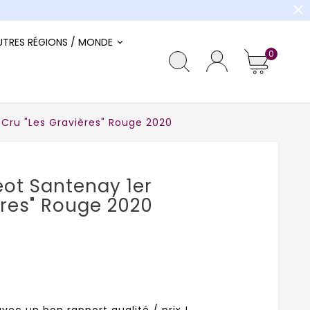
close
UTRES RÉGIONS / MONDE
0
Cru "Les Gravières" Rouge 2020
ot Santenay 1er
ères" Rouge 2020
vec un bon rapport qualité / prix !