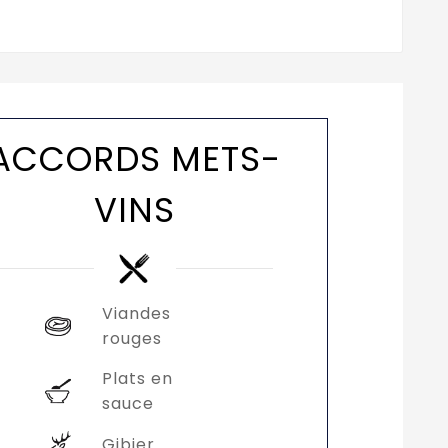
ACCORDS METS-
VINS
Viandes
rouges
Plats en
sauce
Gibier