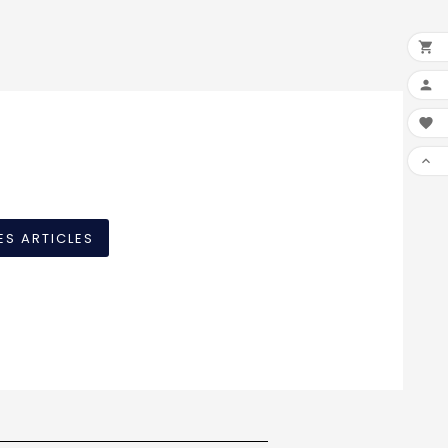




ES ARTICLES