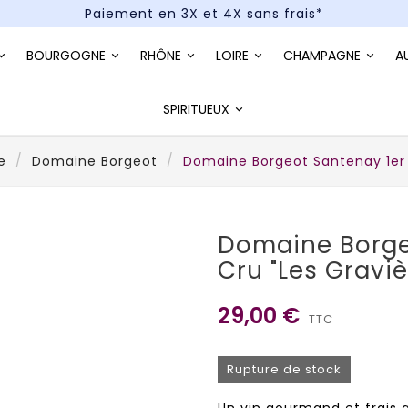
Paiement en 3X et 4X sans frais*
Un kit cocktail à gagner : tentez votre chance !
BOURGOGNE
RHÔNE
LOIRE
CHAMPAGNE
A
Paiement en 3X et 4X sans frais*
SPIRITUEUX
e
Domaine Borgeot
Domaine Borgeot Santenay 1er 
Domaine Borge
Cru "Les Gravi
29,00 €
TTC
Rupture de stock
Un vin gourmand et frais a