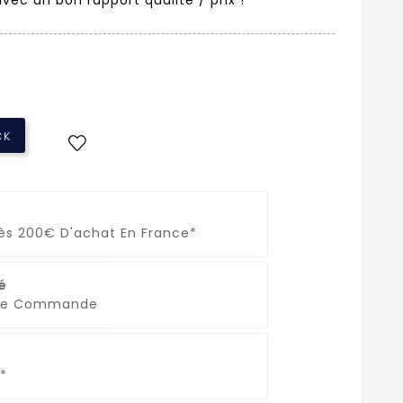
CK
Dès 200€ D'achat En France*
é
que Commande
*