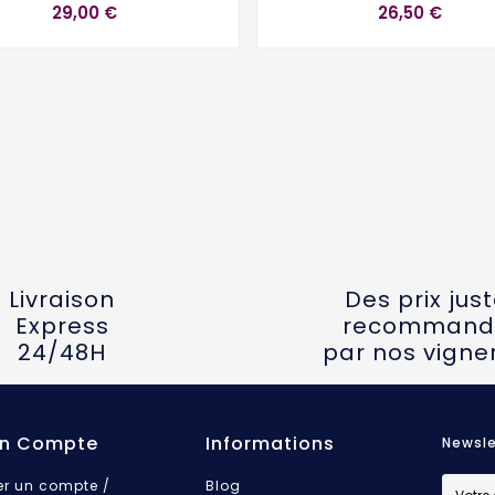
29,00 €
26,50 €
Livraison
Des prix jus
Express
recommand
24/48H
par nos vigne
n Compte
Informations
Newsle
er un compte /
Blog