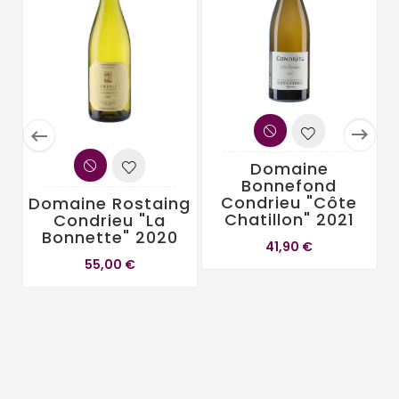


Domaine
Bonnefond
Condrieu "Côte
Domaine Rostaing
Chatillon" 2021
Condrieu "La
Bonnette" 2020
41,90 €
G
55,00 €