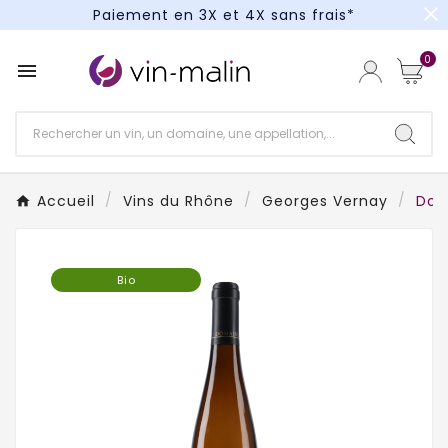
close
Paiement en 3X et 4X sans frais*
Un kit cocktail à gagner : tentez votre chance !
0

Paiement en 3X et 4X sans frais*
Accueil
Vins du Rhône
Georges Vernay
Dom
Bio