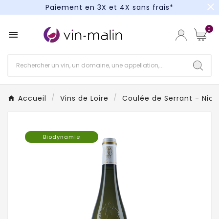
close
Paiement en 3X et 4X sans frais*
Un kit cocktail à gagner : tentez votre chance !
0

Paiement en 3X et 4X sans frais*
Accueil
Vins de Loire
Coulée de Serrant - Nico
Biodynamie