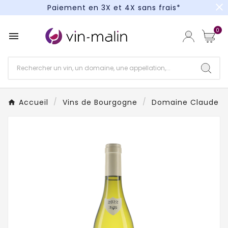
close
Paiement en 3X et 4X sans frais*
Un kit cocktail à gagner : tentez votre chance !
0

Paiement en 3X et 4X sans frais*
Accueil
Vins de Bourgogne
Domaine Claude D