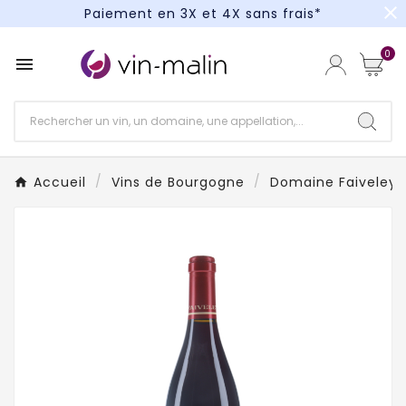
close
Paiement en 3X et 4X sans frais*
Un kit cocktail à gagner : tentez votre chance !
0

Paiement en 3X et 4X sans frais*
Accueil
Vins de Bourgogne
Domaine Faiveley