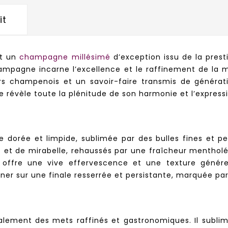
it
st un
champagne millésimé
d’exception issu de la prest
mpagne incarne l’excellence et le raffinement de la 
irs champenois et un savoir-faire transmis de généra
e révèle toute la plénitude de son harmonie et l’expressi
 dorée et limpide, sublimée par des bulles fines et pe
cot et de mirabelle, rehaussés par une fraîcheur menth
 offre une vive effervescence et une texture génére
iner sur une finale resserrée et persistante, marquée pa
ment des mets raffinés et gastronomiques. Il sublime 