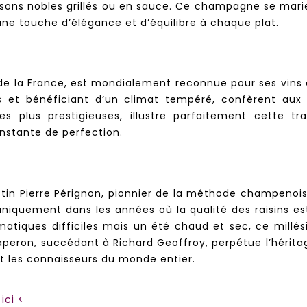
issons nobles grillés ou en sauce. Ce champagne se mari
une touche d’élégance et d’équilibre à chaque plat.
e la France, est mondialement reconnue pour ses vins e
s et bénéficiant d’un climat tempéré, confèrent aux
s plus prestigieuses, illustre parfaitement cette tr
nstante de perfection.
 Pierre Pérignon, pionnier de la méthode champenoise, q
niquement dans les années où la qualité des raisins es
matiques difficiles mais un été chaud et sec, ce millési
haperon, succédant à Richard Geoffroy, perpétue l’hérita
 les connaisseurs du monde entier.
ici <