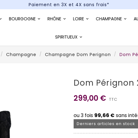
Paiement en 3X et 4X sans frais*
Un kit cocktail à gagner : tentez votre chance !
BOURGOGNE
RHÔNE
LOIRE
CHAMPAGNE
A
Paiement en 3X et 4X sans frais*
SPIRITUEUX
Champagne
Champagne Dom Perignon
Dom Pé
Dom Pérignon 
299,00 €
TTC
Derniers articles en stock