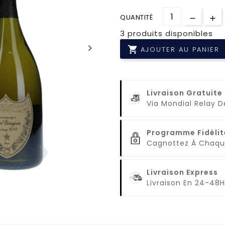
QUANTITÉ
3 produits disponibles
keyboard_arrow_right

AJOUTER AU PANIER
Livraison Gratuite
Via Mondial Relay 
Programme Fidélit
Cagnottez À Cha
Livraison Express
Livraison En 24-48H