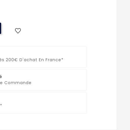
Dès 200€ D'achat En France*
é
que Commande
*