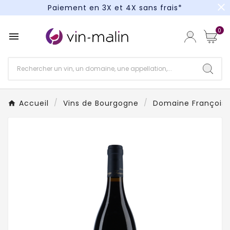
close
Paiement en 3X et 4X sans frais*
Un kit cocktail à gagner : tentez votre chance !
0

Paiement en 3X et 4X sans frais*
Accueil
Vins de Bourgogne
Domaine François