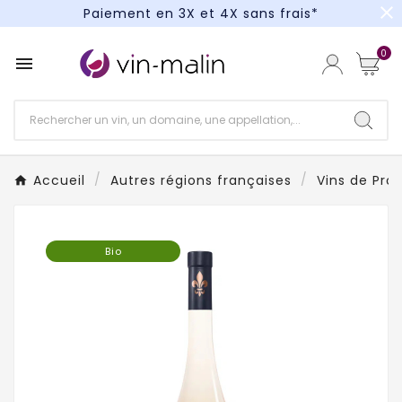
close
Paiement en 3X et 4X sans frais*
Un kit cocktail à gagner : tentez votre chance !
0

Paiement en 3X et 4X sans frais*
Accueil
Autres régions françaises
Vins de Pro
Bio