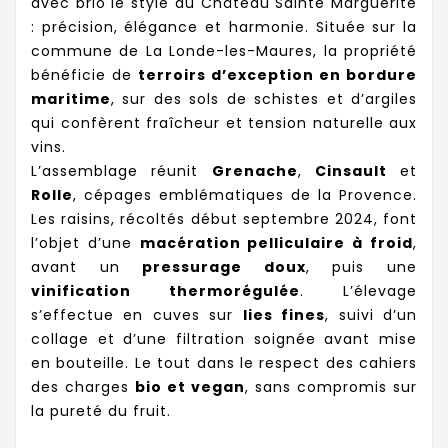
avec brio le style du Château Sainte Marguerite
: précision, élégance et harmonie. Située sur la
commune de La Londe-les-Maures, la propriété
bénéficie de
terroirs d’exception en bordure
maritime
, sur des sols de schistes et d’argiles
qui confèrent fraîcheur et tension naturelle aux
vins.
L’assemblage réunit
Grenache
,
Cinsault
et
Rolle
, cépages emblématiques de la Provence.
Les raisins, récoltés début septembre 2024, font
l’objet d’une
macération pelliculaire à froid
,
avant un
pressurage doux
, puis une
vinification thermorégulée
. L’élevage
s’effectue en cuves sur
lies fines
, suivi d’un
collage et d’une filtration soignée avant mise
en bouteille. Le tout dans le respect des cahiers
des charges
bio et vegan
, sans compromis sur
la pureté du fruit.